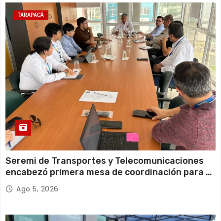
a
TARAPACÁ
d
a
s
Seremi de Transportes y Telecomunicaciones
encabezó primera mesa de coordinación para el
retiro de cables en desuso en Iquique
Ago 5, 2026