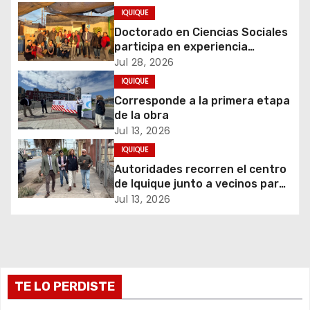
c
IQUIQUE
Doctorado en Ciencias Sociales
i
participa en experiencia
comunitaria sobre cuidados y
Jul 28, 2026
ó
migración
IQUIQUE
Corresponde a la primera etapa
n
de la obra
d
Jul 13, 2026
IQUIQUE
e
Autoridades recorren el centro
de Iquique junto a vecinos para
e
abordar problemáticas y
Jul 13, 2026
recuperar espacios públicos
n
t
r
TE LO PERDISTE