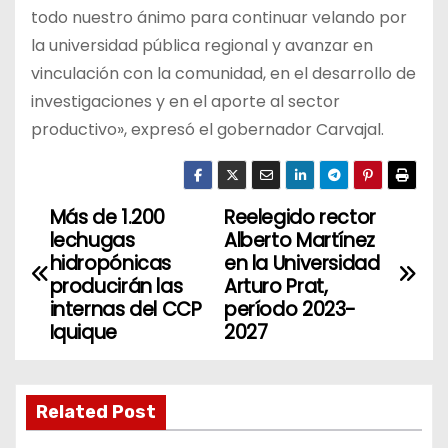
todo nuestro ánimo para continuar velando por
la universidad pública regional y avanzar en
vinculación con la comunidad, en el desarrollo de
investigaciones y en el aporte al sector
productivo», expresó el gobernador Carvajal.
Más de 1.200
Reelegido rector
N
lechugas
Alberto Martínez
a
hidropónicas
en la Universidad
producirán las
Arturo Prat,
v
internas del CCP
período 2023-
Iquique
2027
e
g
Related Post
a