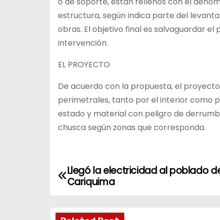
o de soporte, están rellenos con el deno
estructura, según indica parte del levantam
obras. El objetivo final es salvaguardar e
intervención.
EL PROYECTO
De acuerdo con la propuesta, el proyecto
perimetrales, tanto por el interior como 
estado y material con peligro de derrumbe
chusca según zonas que corresponda.
Llegó la electricidad al poblado d
N
Cariquima
a
v