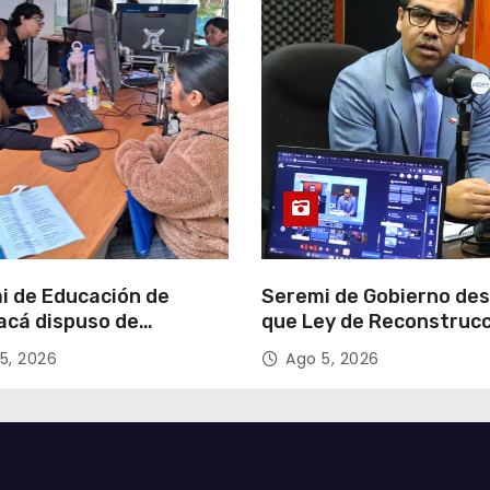
i de Educación de
Seremi de Gobierno de
acá dispuso de
que Ley de Reconstruc
tadores para apoyar
Nacional impulsará la
5, 2026
Ago 5, 2026
so de Admisión Escolar
inversión y el empleo e
Tarapacá