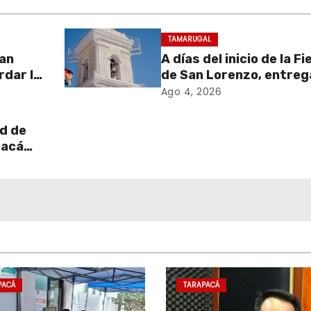
TAMARUGAL
zan
A días del inicio de la F
rdar la
de San Lorenzo, entreg
stro
obras de emergencia p
Ago 4, 2026
resguardar su históric
campanario
d de
pacá
 de
e
PACÁ
TARAPACÁ