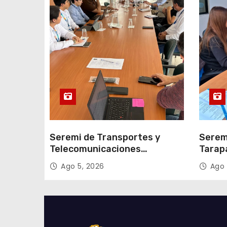
n
t
r
a
d
a
s
Seremi de Transportes y
Serem
Telecomunicaciones
Tarap
encabezó primera mesa de
facili
Ago 5, 2026
Ago 
coordinación para el retiro de
proce
cables en desuso en Iquique
2027