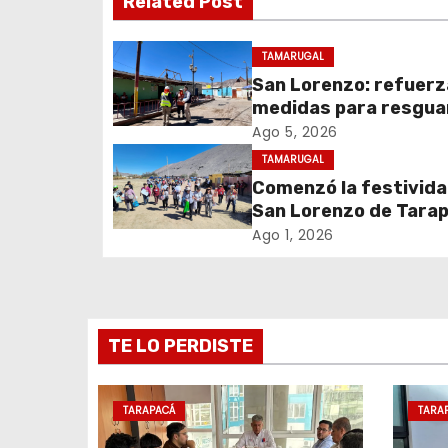
Related Post
e
TAMARUGAL
g
San Lorenzo: refuer
medidas para resgua
a
seguridad del sumini
Ago 5, 2026
c
eléctrico durante la
TAMARUGAL
festividad
Comenzó la festivida
i
San Lorenzo de Tara
2026 con despliegue
ó
Ago 1, 2026
servicios y llegada d
n
peregrinos
d
TE LO PERDISTE
e
e
TARAPACÁ
TARA