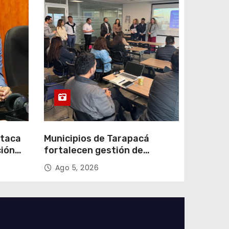
staca
Municipios de Tarapacá
ción
fortalecen gestión de
subsidios de agua potable en
Ago 5, 2026
n
jornada regional organizada
por Aguas del Altiplano y
ANDESS