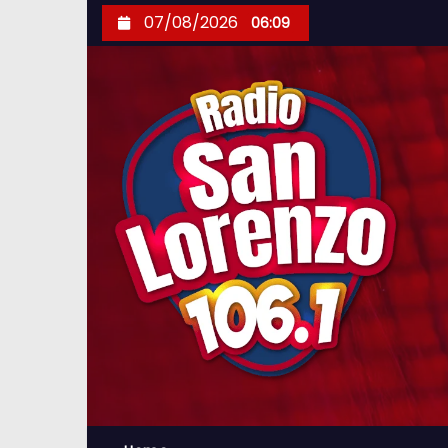
S
07/08/2026
06:09
k
i
p
t
o
c
o
n
t
e
n
t