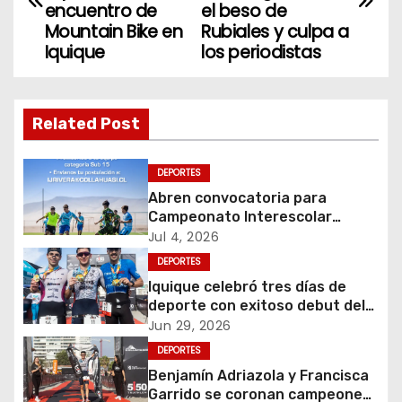
encuentro de
el beso de
v
Mountain Bike en
Rubiales y culpa a
Iquique
los periodistas
e
g
Related Post
a
c
DEPORTES
Abren convocatoria para
i
Campeonato Interescolar
Fútbol 11 “Copa Collahuasi
Jul 4, 2026
ó
2026”
DEPORTES
Iquique celebró tres días de
n
deporte con exitoso debut del
5150 Iquique Triathlon
d
Jun 29, 2026
DEPORTES
e
Benjamín Adriazola y Francisca
Garrido se coronan campeones