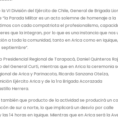
 VI División del Ejército de Chile, General de Brigada Lio
 “la Parada Militar es un acto solemne de homenaje a la
artimos con cada compatriota el profesionalismo, capacid
res que la integran, por lo que es una instancia que nos 
ción a toda la comunidad, tanto en Arica como en Iquique,
 septiembre”.
o Presidencial Regional de Tarapacá, Daniel Quinteros Roj
 del General Curti, mientras que en Arica la ceremonia s
gional de Arica y Parinacota, Ricardo Sanzana Oteíza,
ión Ejército Arica y de la 1ra Brigada Acorazada
tillo Herrera.
on también que producto de la actividad se producirá un c
cón de sur a norte, lo que implicará un desvío por calle
las 14 horas en Iquique. Mientras que en Arica será la Av