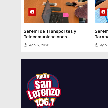
a
s
Seremi de Transportes y
Serem
Telecomunicaciones
Tarap
encabezó primera mesa de
facili
Ago 5, 2026
Ago 
coordinación para el retiro de
proce
cables en desuso en Iquique
2027