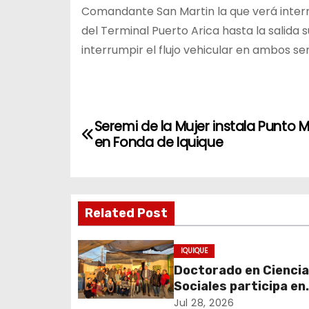
Comandante San Martin la que verá interr
del Terminal Puerto Arica hasta la salida s
interrumpir el flujo vehicular en ambos sen
N
Seremi de la Mujer instala Punto
a
en Fonda de Iquique
v
e
Related Post
g
IQUIQUE
a
Doctorado en Cienci
c
Sociales participa en
experiencia comunita
Jul 28, 2026