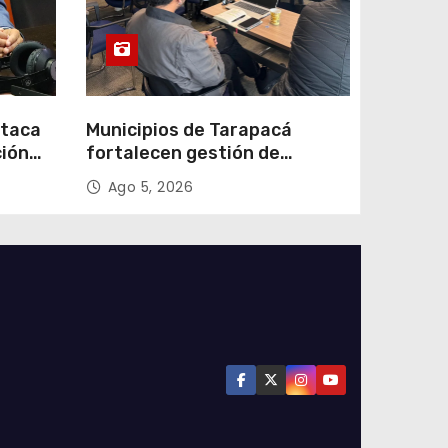
staca
Municipios de Tarapacá
ción
fortalecen gestión de
subsidios de agua potable en
Ago 5, 2026
n
jornada regional organizada
por Aguas del Altiplano y
ANDESS