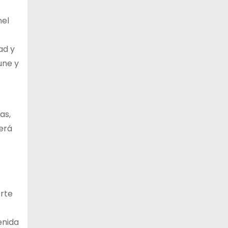
nel
ad y
une y
as,
erá
orte
enida