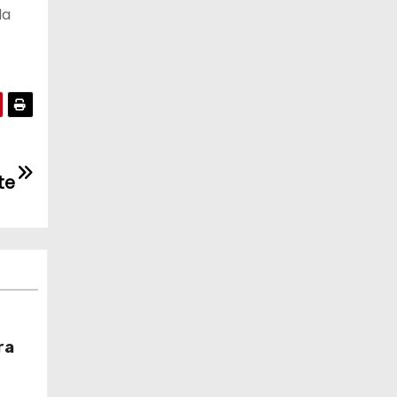
da
te
ra