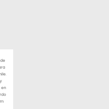
 de
ara
ile.
y
n en
ardo
um