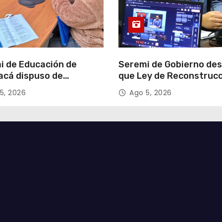
i de Educación de
Seremi de Gobierno de
acá dispuso de
que Ley de Reconstruc
tadores para apoyar
Nacional impulsará la
5, 2026
Ago 5, 2026
so de Admisión Escolar
inversión y el empleo e
Tarapacá