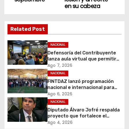
e
en su cabeza
g
a
Related Post
c
NACIONAL
i
Defensoría del Contribuyente
lanza aula virtual que permitirá
ó
acercar la educación tributaria
Ago 7, 2026
a miles de personas y
NACIONAL
n
emprendedores de todo Chile
FINTDAZ lanzó programación
d
nacional e internacional para
celebrar sus 19 años
Ago 6, 2026
e
NACIONAL
Diputado Álvaro Jofré respalda
e
proyecto que fortalece el
control de identidad durante
Ago 4, 2026
n
estados de excepción