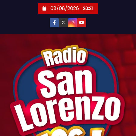
S
08/08/2026
20:21
k
i
p
t
o
c
o
n
t
e
n
t