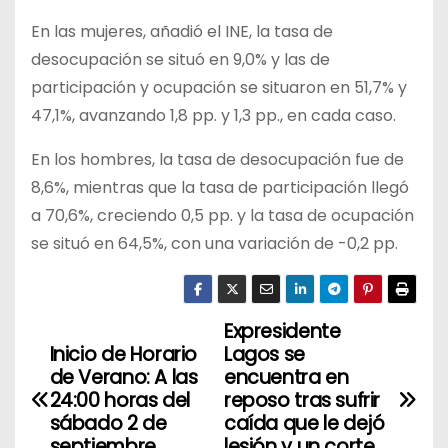
En las mujeres, añadió el INE, la tasa de
desocupación se situó en 9,0% y las de
participación y ocupación se situaron en 51,7% y
47,1%, avanzando 1,8 pp. y 1,3 pp., en cada caso.
En los hombres, la tasa de desocupación fue de
8,6%, mientras que la tasa de participación llegó
a 70,6%, creciendo 0,5 pp. y la tasa de ocupación
se situó en 64,5%, con una variación de -0,2 pp.
Expresidente
N
Inicio de Horario
Lagos se
a
de Verano: A las
encuentra en
24:00 horas del
reposo tras sufrir
v
sábado 2 de
caída que le dejó
septiembre
lesión y un corte