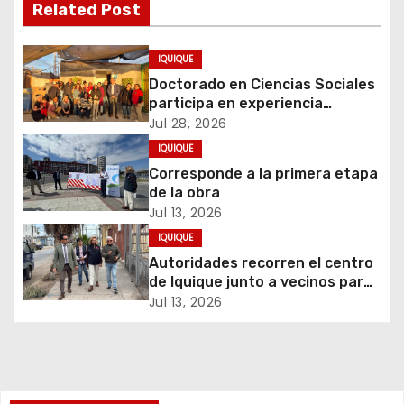
g
Related Post
a
IQUIQUE
c
Doctorado en Ciencias Sociales
participa en experiencia
i
comunitaria sobre cuidados y
Jul 28, 2026
migración
IQUIQUE
ó
Corresponde a la primera etapa
de la obra
n
Jul 13, 2026
d
IQUIQUE
Autoridades recorren el centro
e
de Iquique junto a vecinos para
abordar problemáticas y
Jul 13, 2026
e
recuperar espacios públicos
n
t