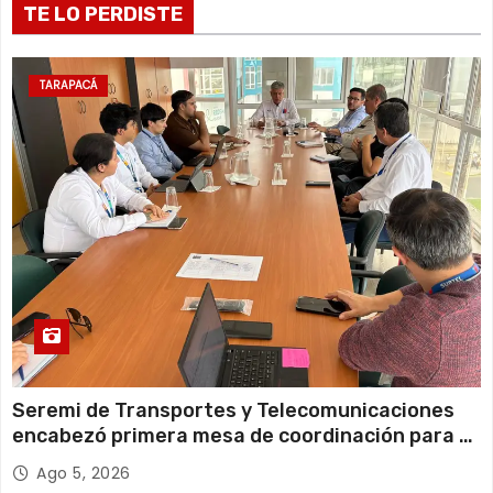
TE LO PERDISTE
r
a
TARAPACÁ
d
a
s
Seremi de Transportes y Telecomunicaciones
encabezó primera mesa de coordinación para el
retiro de cables en desuso en Iquique
Ago 5, 2026