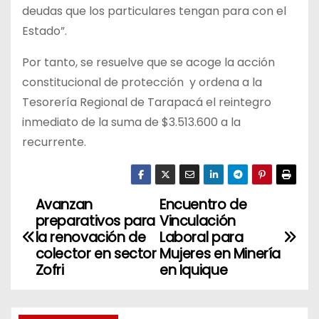
deudas que los particulares tengan para con el
Estado”.
Por tanto, se resuelve que se acoge la acción
constitucional de protección y ordena a la
Tesorería Regional de Tarapacá el reintegro
inmediato de la suma de $3.513.600 a la
recurrente.
Avanzan
Encuentro de
N
preparativos para
Vinculación
a
la renovación de
Laboral para
colector en sector
Mujeres en Minería
v
Zofri
en Iquique
e