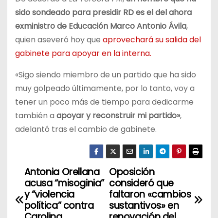
sido sondeado para presidir RD es el del ahora
exministro de Educación Marco Antonio Ávila
,
quien aseveró hoy que
aprovechará su salida del
gabinete para apoyar en la interna.
«Sigo siendo miembro de un partido que ha sido
muy golpeado últimamente, por lo tanto, voy a
tener un poco más de tiempo para dedicarme
también a
apoyar y reconstruir mi partido»
,
adelantó tras el cambio de gabinete.
Antonia Orellana
Oposición
N
acusa “misoginia”
consideró que
a
y “violencia
faltaron «cambios
política” contra
sustantivos» en
v
Carolina
renovación del