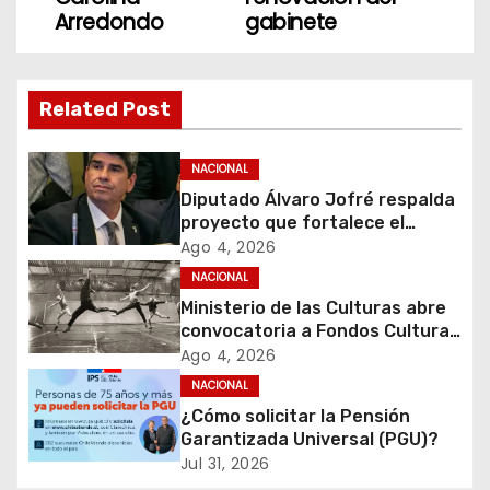
Arredondo
gabinete
e
g
Related Post
a
c
NACIONAL
Diputado Álvaro Jofré respalda
i
proyecto que fortalece el
control de identidad durante
Ago 4, 2026
ó
estados de excepción
NACIONAL
Ministerio de las Culturas abre
n
convocatoria a Fondos Cultura
2027 con foco en
d
Ago 4, 2026
transparencia, innovación y
NACIONAL
acceso ciudadano
e
¿Cómo solicitar la Pensión
Garantizada Universal (PGU)?
e
Jul 31, 2026