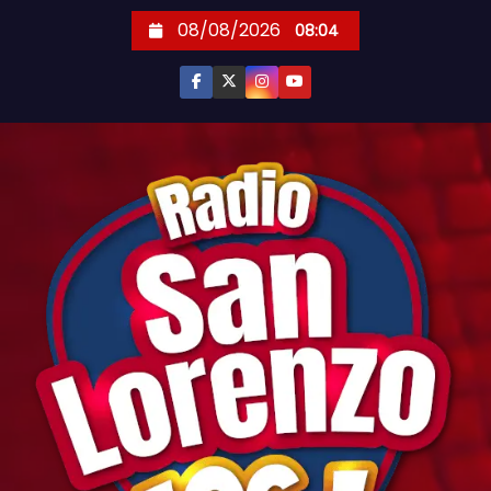
S
08/08/2026
08:04
k
i
p
t
o
c
o
n
t
e
n
t