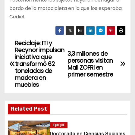
bordo de la motocicleta en la que los esperaba
Cediel.
Reciclaje: ITI y
N
Recynor impulsan
3,3 millones de
a
iniciativa que
personas visitan
transformó 62
Mall ZOFRI en
v
toneladas de
primer semestre
madera en
e
muebles
g
a
Related Post
c
IQUIQUE
i
Doctorado en Ciencias Sociales