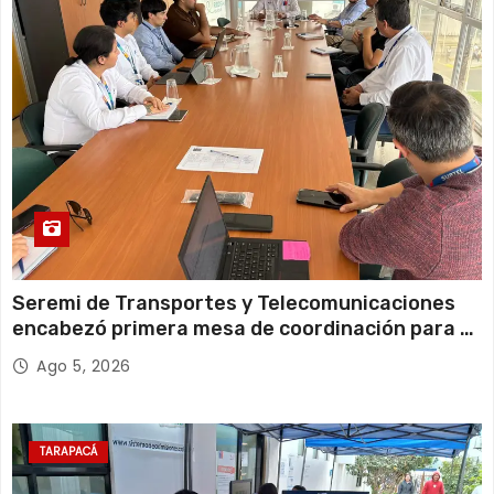
a
s
Seremi de Transportes y Telecomunicaciones
encabezó primera mesa de coordinación para el
retiro de cables en desuso en Iquique
Ago 5, 2026
TARAPACÁ