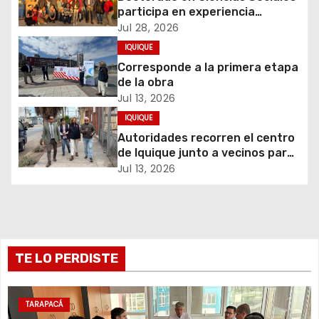
participa en experiencia
ó
comunitaria sobre cuidados y
Jul 28, 2026
migración
IQUIQUE
n
Corresponde a la primera etapa
d
de la obra
Jul 13, 2026
e
IQUIQUE
Autoridades recorren el centro
e
de Iquique junto a vecinos para
abordar problemáticas y
Jul 13, 2026
n
recuperar espacios públicos
t
r
TE LO PERDISTE
a
d
TARAPACÁ