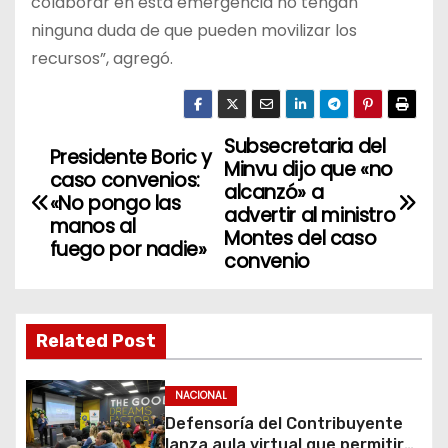
colaborar en esta emergencia no tengan
ninguna duda de que pueden movilizar los
recursos”, agregó.
Subsecretaria del
N
Presidente Boric y
Minvu dijo que «no
caso convenios:
a
alcanzó» a
«No pongo las
advertir al ministro
manos al
v
Montes del caso
fuego por nadie»
convenio
e
g
Related Post
a
c
NACIONAL
Defensoría del Contribuyente
lanza aula virtual que permitirá