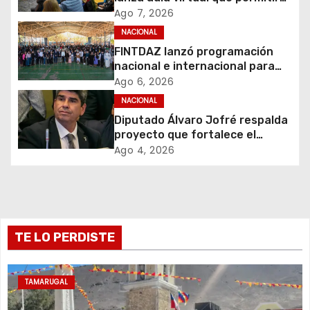
i
acercar la educación tributaria
Ago 7, 2026
ó
a miles de personas y
NACIONAL
emprendedores de todo Chile
FINTDAZ lanzó programación
n
nacional e internacional para
celebrar sus 19 años
d
Ago 6, 2026
NACIONAL
e
Diputado Álvaro Jofré respalda
proyecto que fortalece el
e
control de identidad durante
Ago 4, 2026
estados de excepción
n
t
r
TE LO PERDISTE
a
TAMARUGAL
d