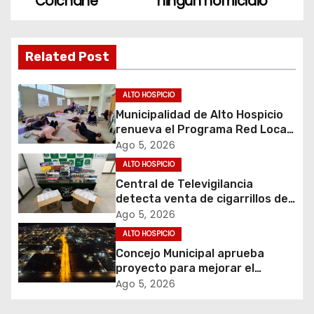
v
Colchane
ningún homicidio
e
g
Related Post
a
ALTO HOSPICIO
c
Municipalidad de Alto Hospicio
renueva el Programa Red Local
i
de Apoyos y Cuidados
Ago 5, 2026
ALTO HOSPICIO
ó
Central de Televigilancia
detecta venta de cigarrillos de
n
contrabando y permite
Ago 5, 2026
incautación de más de 3 mil
d
ALTO HOSPICIO
cajetillas
Concejo Municipal aprueba
e
proyecto para mejorar el
alumbrado público del sector El
Ago 5, 2026
e
Boro