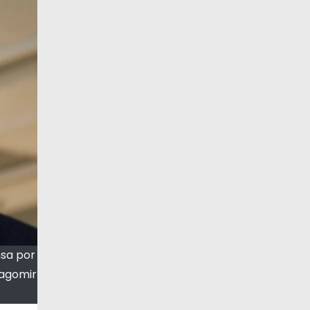
nsa por
ragomir