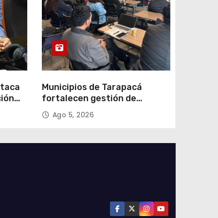
staca
Municipios de Tarapacá
ción
fortalecen gestión de
subsidios de agua potable en
Ago 5, 2026
n
jornada regional organizada
por Aguas del Altiplano y
ANDESS