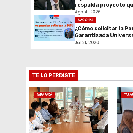
a
respalda proyecto q
c
fortalece el control 
Ago 4, 2026
identidad durante e
NACIONAL
i
de excepción
¿Cómo solicitar la Pe
Garantizada Univers
ó
(PGU)?
Jul 31, 2026
n
d
e
TE LO PERDISTE
e
TARAPACÁ
TARA
n
t
r