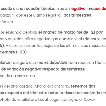
gresado a una recesión técnica
tras el
negativo Imacec d
alcanzar -con este último registro-
dos trimestres
onómica.
por el Banco Central,
el Imacec de marzo fue de -2,1 por
ño anterior, cifra negativa que completa el trimestre co
,5)
. A esto se suman las bajas de los últimos tres meses d
ciembre (-2,0)
.
Marcel
, aseguró que «
no es debatible
» una recesión técni
 de variación negativa respecto del trimestre
 se da en este caso.
es del año pasado. Ahora, al contrario,
tenemos dos
vas respecto del trimestre anterior desestacionalizado
(+0
l jefe de la billetera fiscal, según consignó el
Diario