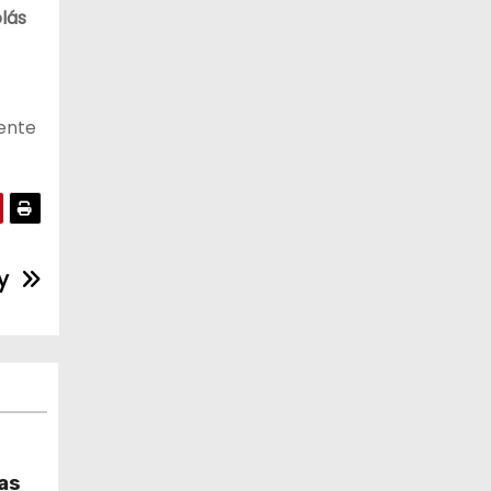
lás
mente
y
ras