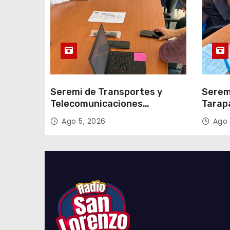
a
d
a
s
Seremi de Transportes y
Serem
Telecomunicaciones
Tarap
encabezó primera mesa de
facili
Ago 5, 2026
Ago 
coordinación para el retiro de
proce
cables en desuso en Iquique
2027