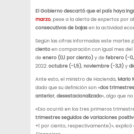
El Gobierno descartó que el país haya in
marzo
, pese a la alerta de expertos por 
consecutivos de bajas
en la actividad ec
Según las cifras informadas este martes 
ciento
en comparación con igual mes del a
de
enero (0,1 por ciento)
y de
febrero (-0
2022:
octubre (-1,5)
,
noviembre (-3,3)
y
di
Ante esto, el ministro de Hacienda,
Mario 
dado que su definición son «
dos trimestres
anterior
,
desestacionalizado
«, algo que no
«Eso ocurrió en los tres primeros trimestr
trimestres seguidos de variaciones positi
+1 por ciento, respectivamente)», explicó e