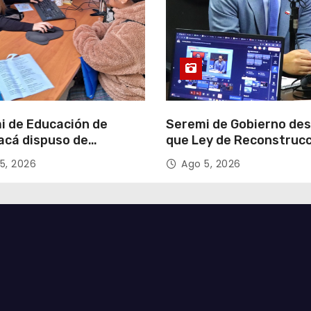
i de Educación de
Seremi de Gobierno de
acá dispuso de
que Ley de Reconstruc
tadores para apoyar
Nacional impulsará la
5, 2026
Ago 5, 2026
so de Admisión Escolar
inversión y el empleo e
Tarapacá