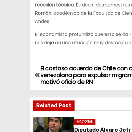
recesión técnica
. Es decir, dos semestres
Román
, académico de la Facultad de Cien
Andes
El economista profundizó que esto se da «
nos deja en una situación muy desmejorad
El costoso acuerdo de Chile con 
N
venezolana para expulsar migran
a
motivó oficio de RN
v
Related Post
e
g
NACIONAL
Diputado Álvaro Jofr