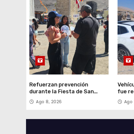
t
r
a
d
a
s
Refuerzan prevención
Vehícu
durante la Fiesta de San
fue r
Lorenzo
minuto
Ago 8, 2026
Ago 
coord