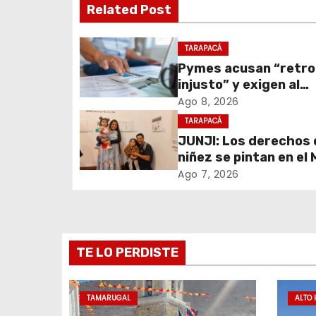
Related Post
e
g
TARAPACÁ
Pymes acusan “retr
a
injusto” y exigen al
c
Congreso rechazar v
Ago 8, 2026
que elimina el pago
TARAPACÁ
i
oportuno a 30 días
JUNJI: Los derechos 
niñez se pintan en el
ó
Regional
Ago 7, 2026
n
d
e
TE LO PERDISTE
e
TAMARUGAL
ALTO 
n