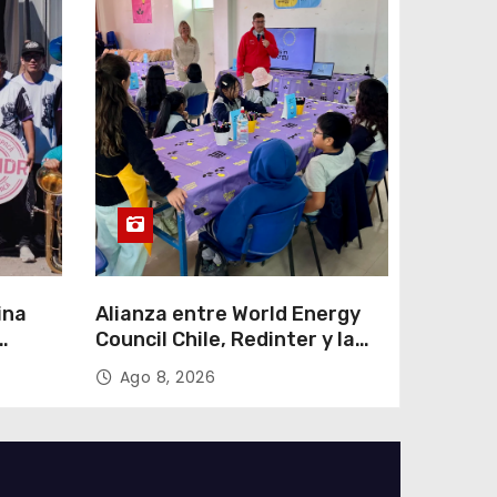
ina
Alianza entre World Energy
Council Chile, Redinter y la
esta
UAI llevó el programa Kids in
Ago 8, 2026
apacá
Energy a Arica y Pozo
Almonte