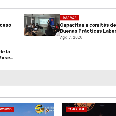
TARAPACÁ
oceso
Capacitan a comités de
Buenas Prácticas Labo
eto
en atención inicial de c
Ago 7, 2026
de violencia de género
de la
 Museo
HOSPICIO
TAMARUGAL