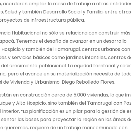
, acordaron ampliar la mesa de trabajo a otras entidades
 Salud y también Desarrollo Social y Familia, entre otras
proyectos de infraestructura pública.
ia Habitacional no sólo se relaciona con construir más
rapacá. Tenemos el desafío de avanzar en un desarrollo
o Hospicio y también del Tamarugal, centros urbanos con
es y servicios básicos como jardines infantiles, centros d
del crecimiento poblacional. La equidad territorial y soci
ric, pero el avance en su materialización necesita de tod
mi de Vivienda y Urbanismo, Diego Rebolledo Flores.
stán en construcción cerca de 5.000 viviendas, lo que im
uique y Alto Hospicio, sino también del Tamarugal con Po
terior. “La planificación es un pilar para la gestión de e
entar las bases para proyectar la región en las áreas d
que queremos, requiere de un trabajo mancomunado con