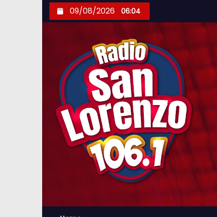
S
09/08/2026
06:04
k
i
p
t
o
c
o
n
t
e
n
t