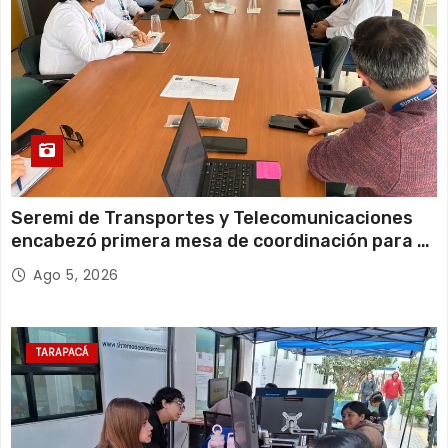
s
Seremi de Transportes y Telecomunicaciones
encabezó primera mesa de coordinación para el
retiro de cables en desuso en Iquique
Ago 5, 2026
TARAPACÁ