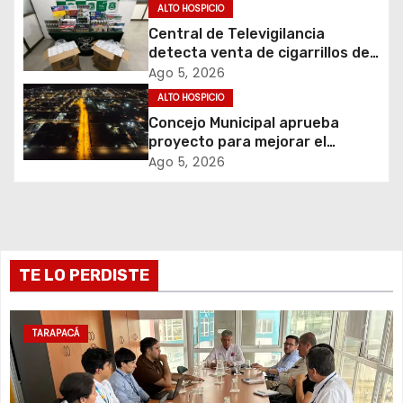
ó
ALTO HOSPICIO
Central de Televigilancia
n
detecta venta de cigarrillos de
contrabando y permite
d
Ago 5, 2026
incautación de más de 3 mil
ALTO HOSPICIO
cajetillas
e
Concejo Municipal aprueba
proyecto para mejorar el
e
alumbrado público del sector El
Ago 5, 2026
Boro
n
t
r
TE LO PERDISTE
a
TARAPACÁ
d
a