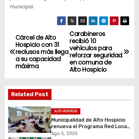
municipal.
Carabineros
N
Cárcel de Alto
recibió 10
Hospicio con 31
a
vehículos para
reclusos más llega
reforzar seguridad
a su capacidad
v
en comuna de
máxima
Alto Hospicio
e
g
Related Post
a
c
ALTO HOSPICIO
Municipalidad de Alto Hospicio
i
renueva el Programa Red Local
de Apoyos y Cuidados
Ago 5, 2026