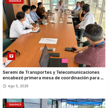
TARAPACÁ
d
a
s
Seremi de Transportes y Telecomunicaciones
encabezó primera mesa de coordinación para el
retiro de cables en desuso en Iquique
Ago 5, 2026
TARAPACÁ