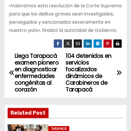
«Valoramos esta resolución de la Corte Suprema
para que los delitos graves sean investigados,
perseguidos y sancionados severamente en
nuestro país», finalizó la autoridad de Gobierno.
Llega Tarapacá
104 detenidos en
N
examen pionero
servicios
a
en diagnosticar
focalizados
enfermedades
dinámicos de
v
congénitas al
Carabineros de
corazón
Tarapacá
e
g
Related Post
a
TARAPACÁ