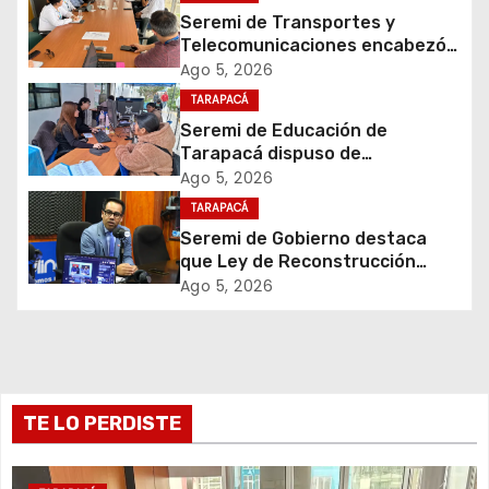
c
Seremi de Transportes y
i
Telecomunicaciones encabezó
primera mesa de coordinación
Ago 5, 2026
ó
para el retiro de cables en
TARAPACÁ
desuso en Iquique
Seremi de Educación de
n
Tarapacá dispuso de
facilitadores para apoyar
d
Ago 5, 2026
proceso de Admisión Escolar
TARAPACÁ
2027
e
Seremi de Gobierno destaca
que Ley de Reconstrucción
e
Nacional impulsará la inversión
Ago 5, 2026
y el empleo en Tarapacá
n
t
r
TE LO PERDISTE
a