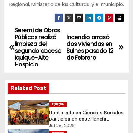
Regional, Ministerio de las Culturas y el municipio.
Seremi de Obras
N
Públicas realizó
Incendio arrasó
a
limpieza del
dos viviendas en
segundo acceso
Bulnes pasado 12
v
Iquique-Alto
de Febrero
Hospicio
e
g
Related Post
a
c
IQUIQUE
Doctorado en Ciencias Sociales
i
participa en experiencia
comunitaria sobre cuidados y
Jul 28, 2026
ó
migración