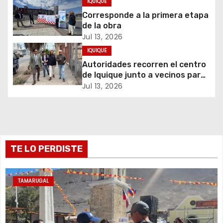
IQUIQUE
Corresponde a la primera etapa
n
de la obra
d
Jul 13, 2026
IQUIQUE
e
Autoridades recorren el centro
de Iquique junto a vecinos para
e
abordar problemáticas y
Jul 13, 2026
recuperar espacios públicos
n
t
r
TE LO PERDISTE
a
TAMARUGAL
d
a