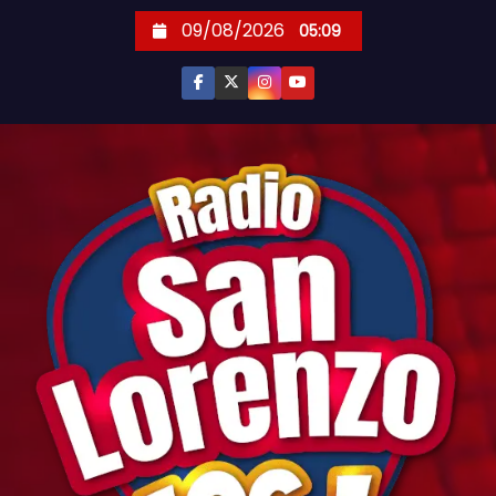
S
09/08/2026
05:09
k
i
p
t
o
c
o
n
t
e
n
t