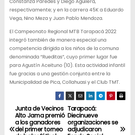
Constanza Paredes y Diego Aguilera,
respectivamente; y en la carrera 45K a Eduardo
Vega, Nino Meza y Juan Pablo Mendoza.
El Campeonato Regional MTB Tarapacá 2022
integró también de manera especial una
competencia dirigida a los niños de la comuna
denominada “Rueditas”, cuyo primer lugar fue
para Agustín Aceituno (10). Esta actividad infantil
fue gracias a una gestión conjunta entre la
Municipalidad de Pica, Collahuasi y el Club TMT.
Junta de Vecinos
Tarapacá:
N
Alto Jama premió
Diecinueve
a
a los ganadores
organizaciones se
del primer torneo
adjudicaron