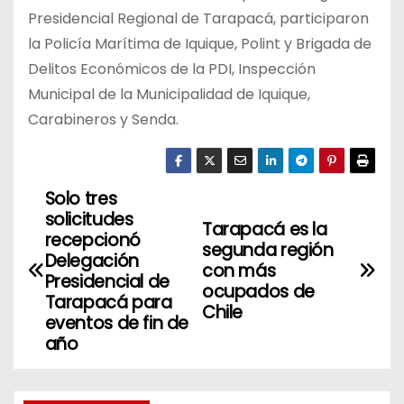
Presidencial Regional de Tarapacá, participaron
la Policía Marítima de Iquique, Polint y Brigada de
Delitos Económicos de la PDI, Inspección
Municipal de la Municipalidad de Iquique,
Carabineros y Senda.
Solo tres
N
solicitudes
Tarapacá es la
a
recepcionó
segunda región
Delegación
con más
v
Presidencial de
ocupados de
Tarapacá para
Chile
e
eventos de fin de
año
g
a