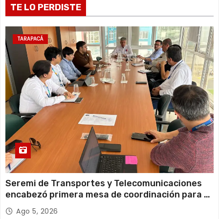
a
TE LO PERDISTE
d
a
TARAPACÁ
s
Seremi de Transportes y Telecomunicaciones
encabezó primera mesa de coordinación para el
retiro de cables en desuso en Iquique
Ago 5, 2026