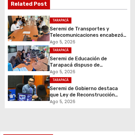
Related Post
c
i
TARAPACÁ
Seremi de Transportes y
ó
Telecomunicaciones encabezó
primera mesa de coordinación
Ago 5, 2026
n
para el retiro de cables en
TARAPACÁ
desuso en Iquique
d
Seremi de Educación de
Tarapacá dispuso de
e
facilitadores para apoyar
Ago 5, 2026
proceso de Admisión Escolar
TARAPACÁ
e
2027
Seremi de Gobierno destaca
que Ley de Reconstrucción
n
Nacional impulsará la inversión
Ago 5, 2026
y el empleo en Tarapacá
t
r