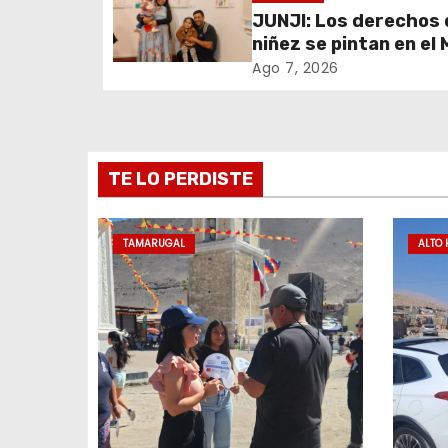
i
oportuno a 30 días
JUNJI: Los derechos 
niñez se pintan en el
ó
Regional
Ago 7, 2026
n
d
e
TE LO PERDISTE
e
TAMARUGAL
ALTO 
n
t
r
a
d