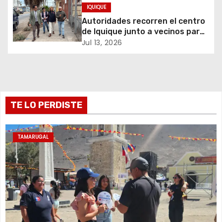
IQUIQUE
e
Autoridades recorren el centro
de Iquique junto a vecinos para
e
abordar problemáticas y
Jul 13, 2026
recuperar espacios públicos
n
t
r
TE LO PERDISTE
a
TAMARUGAL
d
a
s