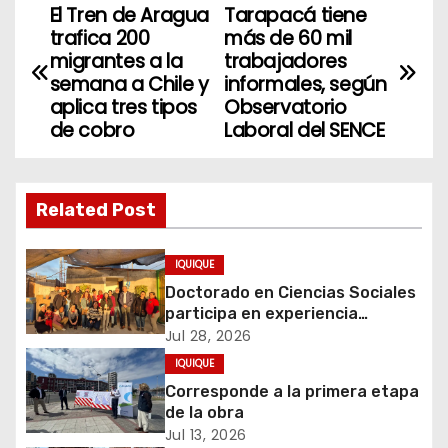
El Tren de Aragua
Tarapacá tiene
N
trafica 200
más de 60 mil
a
migrantes a la
trabajadores
semana a Chile y
informales, según
v
aplica tres tipos
Observatorio
de cobro
Laboral del SENCE
e
g
Related Post
a
c
IQUIQUE
Doctorado en Ciencias Sociales
i
participa en experiencia
comunitaria sobre cuidados y
Jul 28, 2026
ó
migración
IQUIQUE
Corresponde a la primera etapa
n
de la obra
d
Jul 13, 2026