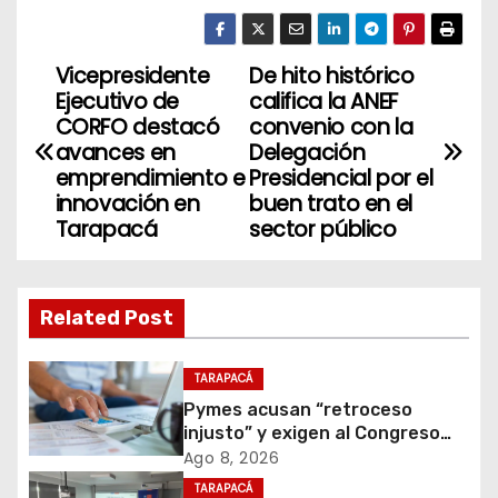
Vicepresidente
De hito histórico
N
Ejecutivo de
califica la ANEF
a
CORFO destacó
convenio con la
avances en
Delegación
v
emprendimiento e
Presidencial por el
innovación en
buen trato en el
e
Tarapacá
sector público
g
a
Related Post
c
TARAPACÁ
i
Pymes acusan “retroceso
injusto” y exigen al Congreso
ó
rechazar veto que elimina el
Ago 8, 2026
pago oportuno a 30 días
TARAPACÁ