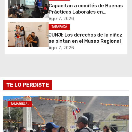
n
Capacitan a comités de Buenas
d
Prácticas Laborales en
atención inicial de casos de
Ago 7, 2026
e
violencia de género
TARAPACÁ
JUNJI: Los derechos de la niñez
e
se pintan en el Museo Regional
Ago 7, 2026
n
t
r
TE LO PERDISTE
a
d
TAMARUGAL
a
s