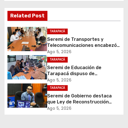
c
Related Post
i
ó
TARAPACÁ
Seremi de Transportes y
n
Telecomunicaciones encabezó
primera mesa de coordinación
Ago 5, 2026
d
para el retiro de cables en
TARAPACÁ
desuso en Iquique
e
Seremi de Educación de
Tarapacá dispuso de
e
facilitadores para apoyar
Ago 5, 2026
proceso de Admisión Escolar
TARAPACÁ
n
2027
Seremi de Gobierno destaca
t
que Ley de Reconstrucción
Nacional impulsará la inversión
Ago 5, 2026
r
y el empleo en Tarapacá