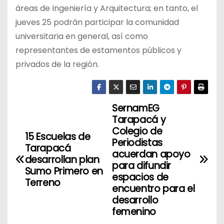
áreas de Ingeniería y Arquitectura; en tanto, el
jueves 25 podrán participar la comunidad
universitaria en general, así como
representantes de estamentos públicos y
privados de la región.
SernamEG
N
Tarapacá y
a
Colegio de
15 Escuelas de
Periodistas
Tarapacá
v
acuerdan apoyo
desarrollan plan
para difundir
Sumo Primero en
e
espacios de
Terreno
encuentro para el
g
desarrollo
femenino
a