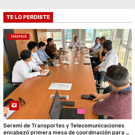
a
d
TE LO PERDISTE
a
s
TARAPACÁ
Seremi de Transportes y Telecomunicaciones
encabezó primera mesa de coordinación para el