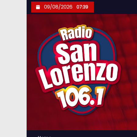
S
09/08/2026
07:39
k
i
p
t
o
c
o
n
t
e
n
t