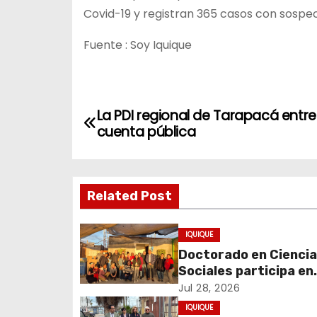
Covid-19 y registran 365 casos con sospec
Fuente : Soy Iquique
N
La PDI regional de Tarapacá entr
cuenta pública
a
v
Related Post
e
g
IQUIQUE
Doctorado en Cienci
a
Sociales participa en
c
experiencia comunita
Jul 28, 2026
sobre cuidados y mig
IQUIQUE