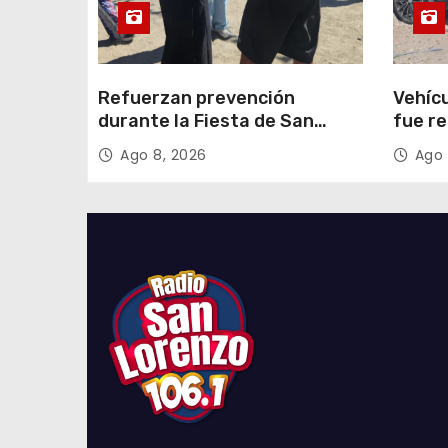
a
s
Refuerzan prevención
Vehícu
durante la Fiesta de San
fue r
Lorenzo
minuto
Ago 8, 2026
Ago 
coord