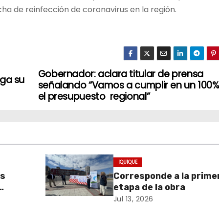
ha de reinfección de coronavirus en la región.
Gobernador: aclara titular de prensa
ega su
señalando “Vamos a cumplir en un 100
el presupuesto regional”
IQUIQUE
as
Corresponde a la prime
etapa de la obra
ria
Jul 13, 2026
ración