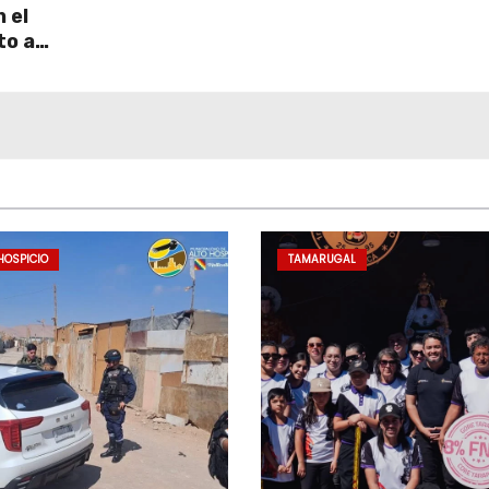
 el
to a
uperar
HOSPICIO
TAMARUGAL