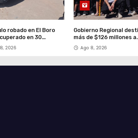
lo robado en El Boro
Gobierno Regional dest
ecuperado en 30
más de $126 millones a
s gracias a operativo
organizaciones de la Fi
8, 2026
Ago 8, 2026
inado
de San Lorenzo de Tar