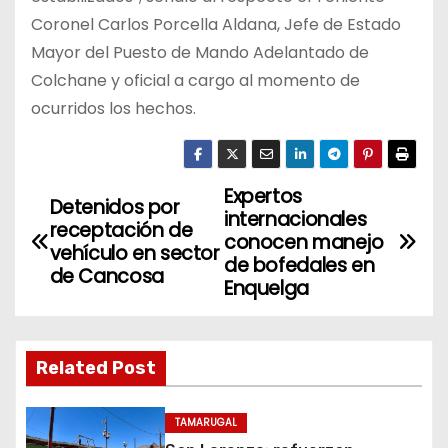
Coronel Carlos Porcella Aldana, Jefe de Estado
Mayor del Puesto de Mando Adelantado de
Colchane y oficial a cargo al momento de
ocurridos los hechos.
Expertos
N
Detenidos por
internacionales
receptación de
a
conocen manejo
vehículo en sector
de bofedales en
de Cancosa
v
Enquelga
e
g
Related Post
a
TAMARUGAL