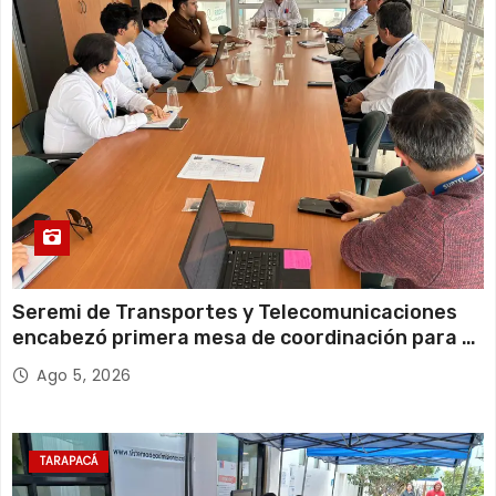
d
a
s
Seremi de Transportes y Telecomunicaciones
encabezó primera mesa de coordinación para el
retiro de cables en desuso en Iquique
Ago 5, 2026
TARAPACÁ