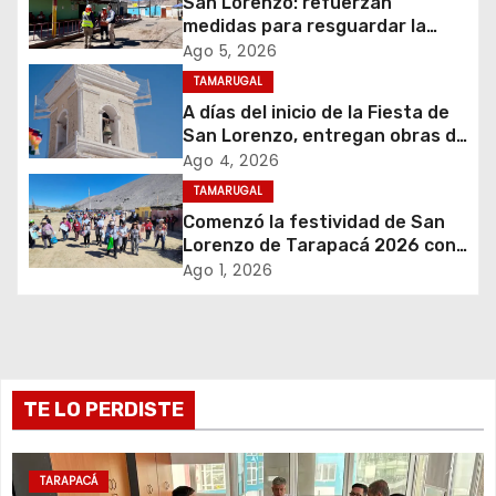
c
San Lorenzo: refuerzan
medidas para resguardar la
i
seguridad del suministro
Ago 5, 2026
eléctrico durante la festividad
TAMARUGAL
ó
A días del inicio de la Fiesta de
San Lorenzo, entregan obras de
n
emergencia para resguardar su
Ago 4, 2026
histórico campanario
d
TAMARUGAL
Comenzó la festividad de San
e
Lorenzo de Tarapacá 2026 con
despliegue de servicios y
Ago 1, 2026
e
llegada de peregrinos
n
t
TE LO PERDISTE
r
a
TARAPACÁ