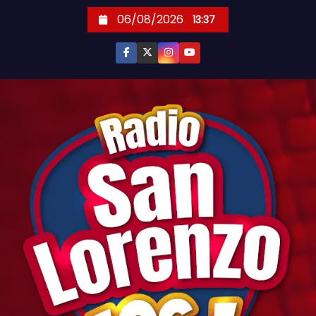
S
06/08/2026
13:37
k
i
p
t
o
c
o
n
t
e
n
t