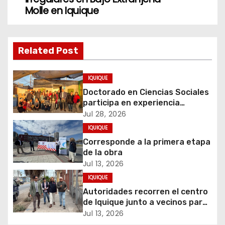
e
Molle en Iquique
g
a
Related Post
c
IQUIQUE
i
Doctorado en Ciencias Sociales
participa en experiencia
ó
comunitaria sobre cuidados y
Jul 28, 2026
migración
IQUIQUE
n
Corresponde a la primera etapa
d
de la obra
Jul 13, 2026
e
IQUIQUE
Autoridades recorren el centro
e
de Iquique junto a vecinos para
abordar problemáticas y
Jul 13, 2026
n
recuperar espacios públicos