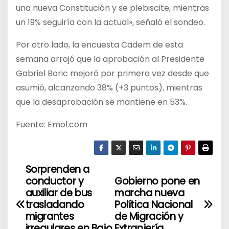
una nueva Constitución y se plebiscite, mientras
un 19% seguiría con la actual», señaló el sondeo.
Por otro lado, la encuesta Cadem de esta
semana arrojó que la aprobación al Presidente
Gabriel Boric mejoró por primera vez desde que
asumió, alcanzando 38% (+3 puntos), mientras
que la desaprobación se mantiene en 53%.
Fuente: Emol.com
Sorprenden a
N
conductor y
Gobierno pone en
a
auxiliar de bus
marcha nueva
trasladando
Política Nacional
v
migrantes
de Migración y
irregulares en Bajo
Extranjería