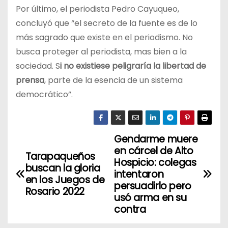
Por último, el periodista Pedro Cayuqueo,
concluyó que “el secreto de la fuente es de lo
más sagrado que existe en el periodismo. No
busca proteger al periodista, mas bien a la
sociedad. S
i no existiese peligraría la libertad de
prensa
, parte de la esencia de un sistema
democrático”.
Gendarme muere
N
en cárcel de Alto
Tarapaqueños
a
Hospicio: colegas
buscan la gloria
intentaron
en los Juegos de
v
persuadirlo pero
Rosario 2022
usó arma en su
e
contra