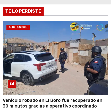
r
TE LO PERDISTE
a
d
ALTO HOSPICIO
a
s
Vehículo robado en El Boro fue recuperado en
30 minutos gracias a operativo coordinado