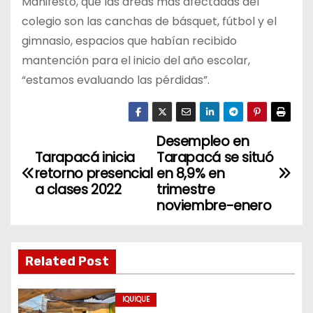
Manifestó, que las áreas más afectadas del
colegio son las canchas de básquet, fútbol y el
gimnasio, espacios que habían recibido
mantención para el inicio del año escolar,
“estamos evaluando las pérdidas”.
Desempleo en
N
Tarapacá inicia
Tarapacá se situó
a
retorno presencial
en 8,9% en
a clases 2022
trimestre
v
noviembre-enero
e
g
Related Post
a
IQUIQUE