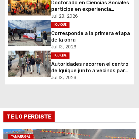
c
Doctorado en Ciencias Sociales
participa en experiencia
i
comunitaria sobre cuidados y
Jul 28, 2026
migración
IQUIQUE
ó
Corresponde a la primera etapa
de la obra
n
Jul 13, 2026
d
IQUIQUE
Autoridades recorren el centro
e
de Iquique junto a vecinos para
abordar problemáticas y
Jul 13, 2026
e
recuperar espacios públicos
n
t
TE LO PERDISTE
r
a
TAMARUGAL